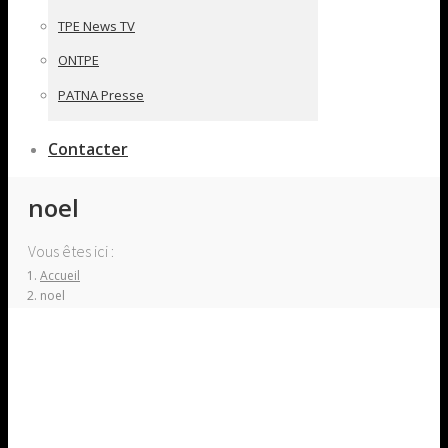
TPE News TV
ONTPE
PATNA Presse
Contacter
noel
Vous êtes ici :
Accueil
noel