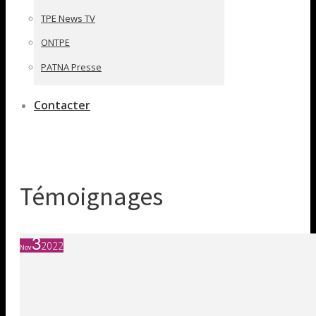
TPE News TV
ONTPE
PATNA Presse
Contacter
Témoignages
3
2022
Nov