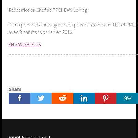
Rédactrice en Chef de TPENEWS Le Mag
Patna presse est une agence de presse dédiée aux TPE et PME. E
avec 3 parutions par an en 2016.
EN SAVOIR PLUS
Share
AMEN, keep it simple!