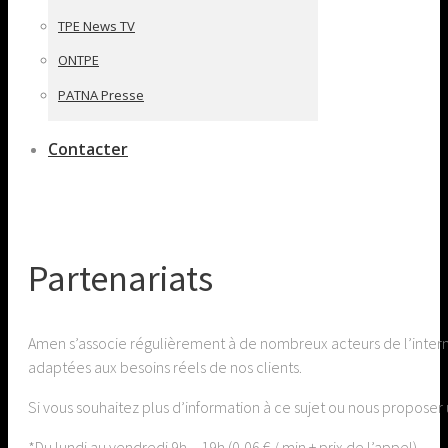
TPE News TV
ONTPE
PATNA Presse
Contacter
Partenariats
Amen s’associe régulièrement à de nombreux acteurs de l’interne
adaptées aux besoins réels de nos clients.
Si vous souhaitez plus d’information à ce sujet ou nous proposer
*Du lundi au vendredi 9h – 19h (0,06 € / min + prix de l’appel)