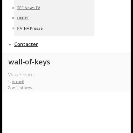
TPE News TV
ONTPE
PATNA Presse
Contacter
wall-of-keys
Vous êtes ici :
Accueil
wall-of-keys