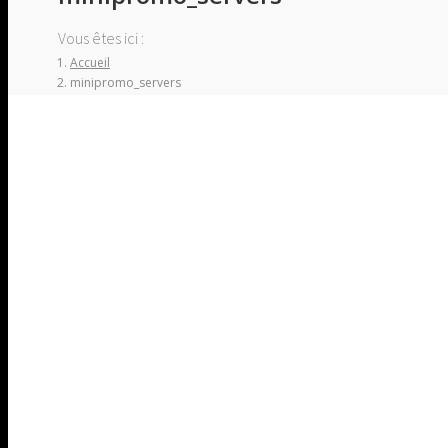
Vous êtes ici :
Accueil
minipromo_servers