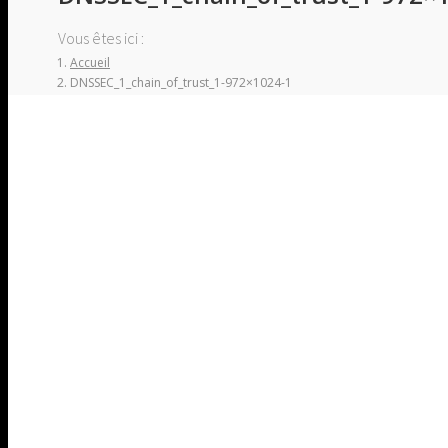
Vous êtes ici :
Accueil
DNSSEC_1_chain_of_trust_1-972×1024-1