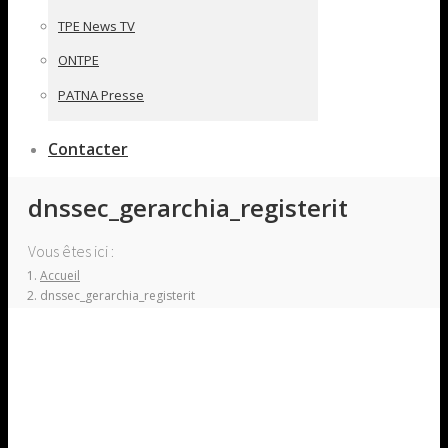
TPE News TV
ONTPE
PATNA Presse
Contacter
dnssec_gerarchia_registerit
Vous êtes ici :
Accueil
dnssec_gerarchia_registerit