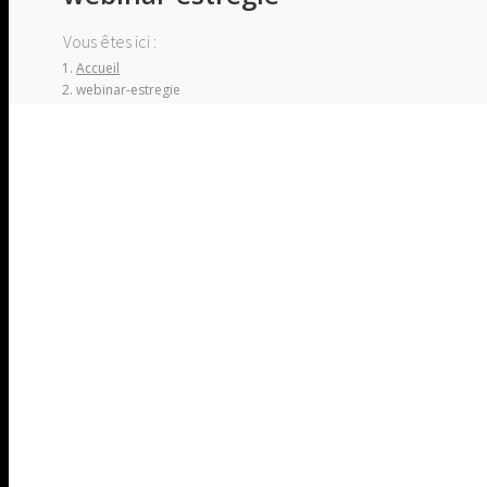
Vous êtes ici :
Accueil
webinar-estregie