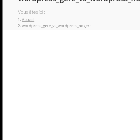
Vous êtes ici :
Accueil
wordpress_gere_vs_wordpress_nogere