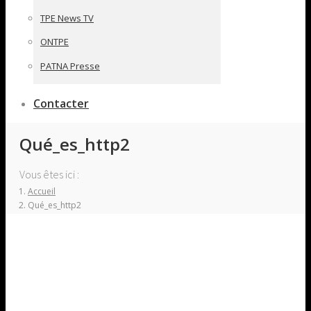
TPE News TV
ONTPE
PATNA Presse
Contacter
Qué_es_http2
Vous êtes ici :
Accueil
Qué_es_http2