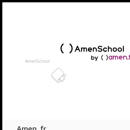
Contenu
en
pleine
largeur
AmenSchool
Amen .fr