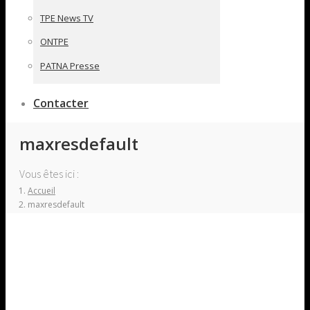
TPE News TV
ONTPE
PATNA Presse
Contacter
maxresdefault
Vous êtes ici :
Accueil
maxresdefault