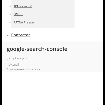
TPE News TV
ONTPE
PATNA Presse
Contacter
google-search-console
Vous êtes ici :
Accueil
google-search-console