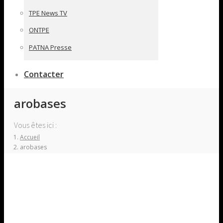
TPE News TV
ONTPE
PATNA Presse
Contacter
arobases
Vous êtes ici :
Accueil
arobases