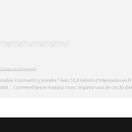
22
Laisser un commentaire
urnable. Comment s’y prendre ? Avec 53,8 millions d’internautes en Fr
ilité… Comment faire le meilleur choix ? Inspirez-vous de ces 30 idé