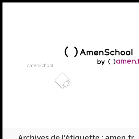
Contenu
en
pleine
largeur
AmenSchool
Archives de l’étiquette :
amen.fr