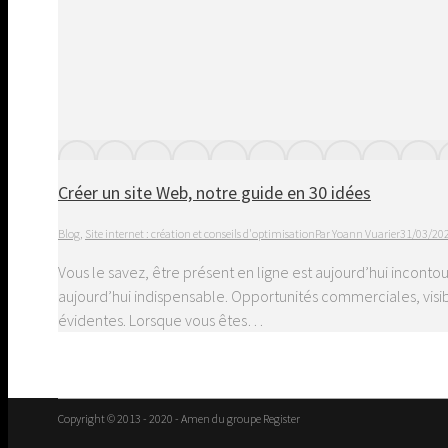
Créer un site Web, notre guide en 30 idées
Blog
,
Site internet : création et conseils d'optimisation
Par
Yoann Vuarier
31/03/20
Vous le savez, être présent en ligne est aujourd’hui inconto
aujourd’hui indispensable. Opportunités commerciales, visib
évidentes. Lorsque vous êtes…
Copyright © 2013 - 2020 - Amen du groupe Register