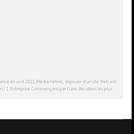
ance en avril 2021 (Médiamétrie), disposer d’un site Web est
es ! 1. Entreprise Commençons par l’une des idées les plus