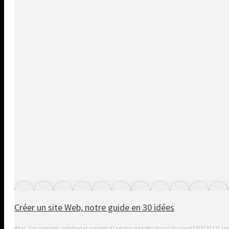
Créer un site Web, notre guide en 30 idées
Blog
,
Site internet : création et conseils d'optimisation
Par
Yoann Vuarier
31/03/2022
Lais