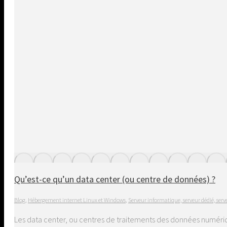
Qu’est-ce qu’un data center (ou centre de données) ?
Blog
,
Hébergement internet Linux et Windows
,
Serveur informatique, serveur dédié, serv
Les data center, ou centres de traitements des données numéri