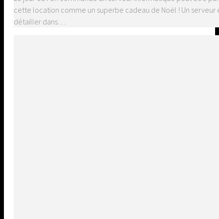
cette location comme un superbe cadeau de Noël ! Un serveur e
détailler dans…