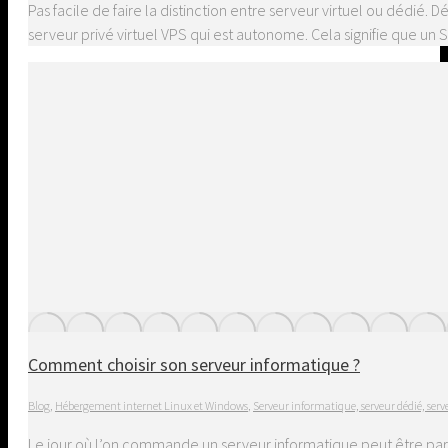
Pas facile de faire la distinction entre serveur virtuel ou dédié.
serveur privé virtuel VPS qui est autonome. Cela signifie que u
Comment choisir son serveur informatique ?
Blog
,
Hébergement internet Linux et Windows
,
Serveur informatique, serveur dédié, serv
Le jour où l’on commande un serveur informatique peut être pa