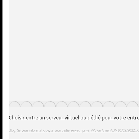
Choisir entre un serveur virtuel ou dédié pour votre entr
Blog
,
Serveur informatique, serveur dédié, serveur privé, VPS
Par
AmenADM
10/02/2022
1 