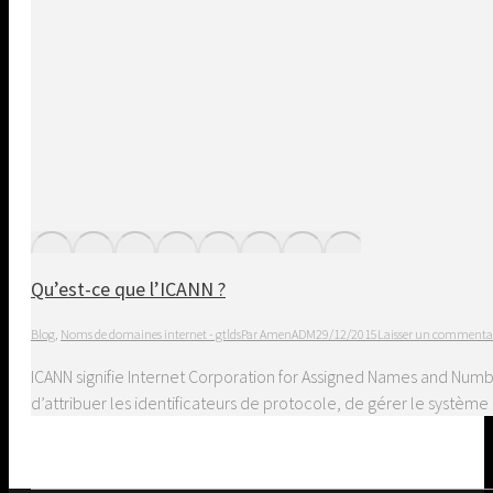
Qu’est-ce que l’ICANN ?
Blog
,
Noms de domaines internet - gtlds
Par
AmenADM
29/12/2015
Laisser un commenta
ICANN signifie Internet Corporation for Assigned Names and Number
d’attribuer les identificateurs de protocole, de gérer le syst