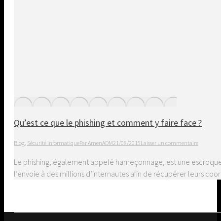
Qu’est ce que le phishing et comment y faire face ?
Blog
,
Sécurité informatique
Par
AmenADM
21/08/2015
Laisser un commentaire
Le phishing, également appelé hameçonnage, est une escroquerie 
l’envoie à des millions d’internautes afin de récupérer leurs co