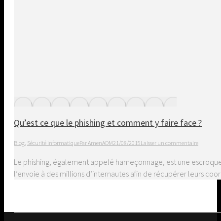
Qu’est ce que le phishing et comment y faire face ?
Blog
,
Sécurité informatique
Par
AmenADM
21/08/2015
Laisser un commentaire
Le phishing, également appelé hameçonnage, est une escroquerie 
l’envoie à des millions d’internautes afin de récupérer leurs co