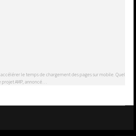
e à accélérer le temps de chargement des pages sur mobile. Quel
 Le projet AMP, annoncé…