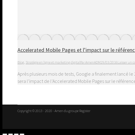
Accelerated Mobile Pages et l’impact sur le référe
Blog
,
Stratégie en ligne et marketing digital
Par
AmenADM
29/03/2016
Laisser un
Après plusieurs mois de tests, Google a finalement lancé le
sera l’impact de l’Accelerated Mobile Pages sur le référen
Copyright © 2013 - 2020 - Amen du groupe Register
Go