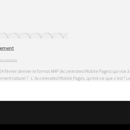
ncement
 commentaire
 24 février dernier le format AMP (Accelerated Mobile Pages) qui vis
cement naturel ? L’ Accelerated Mobile Pages, qu’est-ce que c’est ?