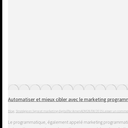
Automatiser et mieux cibler avec le marketing progra
Blog
,
Stratégie en ligne et marketing digital
Par
AmenADM
28/08/2015
Laisser un comme
Le programmatique, également appelé marketing programmatique