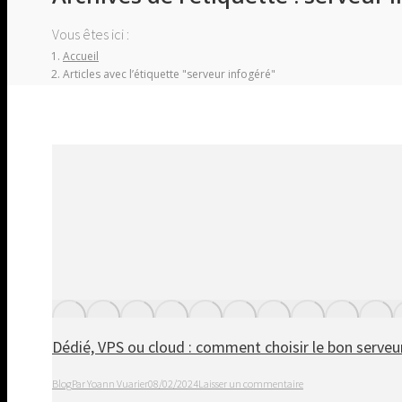
Vous êtes ici :
Accueil
Articles avec l’étiquette "serveur infogéré"
Dédié, VPS ou cloud : comment choisir le bon serveur
Blog
Par
Yoann Vuarier
08/02/2024
Laisser un commentaire