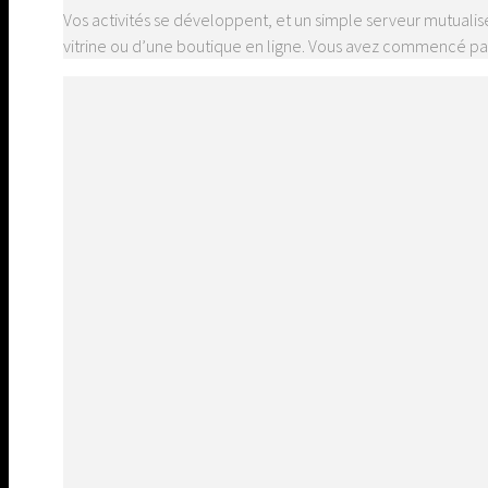
Vos activités se développent, et un simple serveur mutualisé
vitrine ou d’une boutique en ligne. Vous avez commencé par 