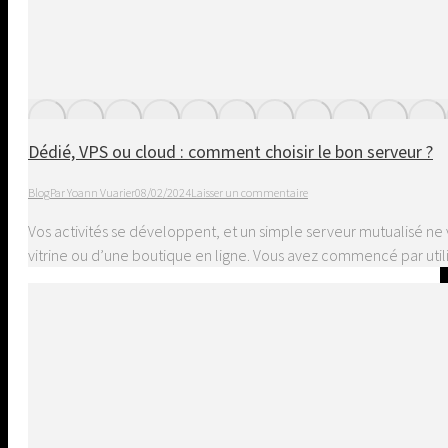
Dédié, VPS ou cloud : comment choisir le bon serveur ?
Blog
Par
Yoann Vuarier
08/02/2024
Laisser un commentaire
Vos activités se développent, et un simple serveur mutualisé ne v
vitrine ou d’une boutique en ligne. Vous avez commencé par util