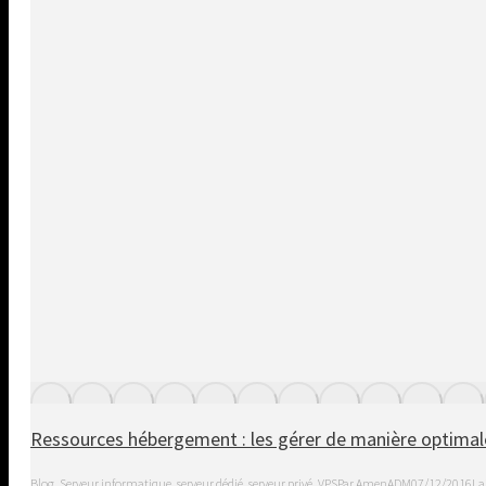
Ressources hébergement : les gérer de manière optimal
Blog
,
Serveur informatique, serveur dédié, serveur privé, VPS
Par
AmenADM
07/12/2016
La