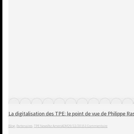
La digitalisation des TPE: le point de vue de Philippe 
Blog
,
Partenaires
,
TPE News
Par
AmenADM
29/12/2015
1 Commentaire