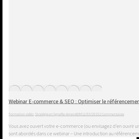
Webinar E-commerce & SEO : Optimiser le référenceme
Formation vidéo
,
Stratégie en ligne
Par
AmenADM
12/03/2015
2 Commentaires
Vous avez ouvert votre e-commerce (ou envisagez d’en ouvrir u
sont abordés dans ce webinar – Une introduction au référencemen