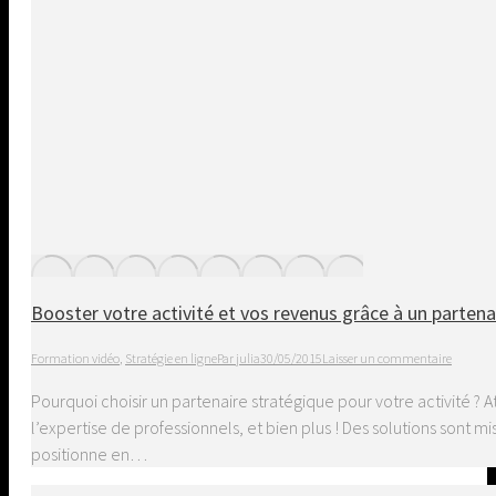
Booster votre activité et vos revenus grâce à un partena
Formation vidéo
,
Stratégie en ligne
Par
julia
30/05/2015
Laisser un commentaire
Pourquoi choisir un partenaire stratégique pour votre activité ? A
l’expertise de professionnels, et bien plus ! Des solutions sont
positionne en…