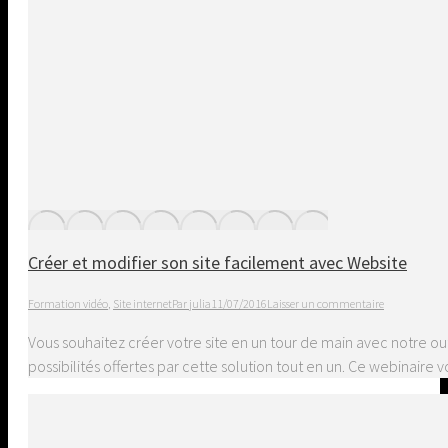
Créer et modifier son site facilement avec Website
Formation vidéo
,
Site internet
Par
julia
11/07/2016
Laisser un commentaire
Vous souhaitez créer votre site en un tour de main avec notre out
possibilités offertes par cette solution tout en un. Ce webinair