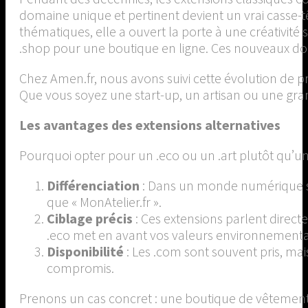
domaine unique et pertinent devient un vrai casse-tê
thématiques, elle a ouvert la porte à une créativit
.shop pour une boutique en ligne. Ces nouveaux doma
Chez Amen.fr, nous avons suivi cette évolution de pr
Que vous soyez une start-up, un artisan ou une gra
Les avantages des extensions alternatives
Pourquoi opter pour un .eco ou un .art plutôt qu’un 
Différenciation
: Dans un monde numérique sat
que « MonAtelier.fr ».
Ciblage précis
: Ces extensions parlent direc
.eco met en avant vos valeurs environnementa
Disponibilité
: Les .com sont souvent pris, ma
compromis.
Prenons un cas concret : une boutique de vêtements