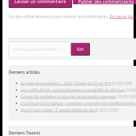
Publier des commentaires
Ce site utilise Akismet pour réduire les indésirables.
En savoir plu
Search:
Derniers articles
Au-delà des opérations : 2026, l’année de l’IA sur VPS
21/05/2026
Les certificats SSL auront désormais une validité de 199 jours
10/0
L’avenir du marketing IA pour les social media managers
19/02/20
Du domaine à la marque : comment construire ton identité numér
Black Friday Amen : 3ᵉ année offerte sur les .fr
24/11/2025
Derniers Tweets