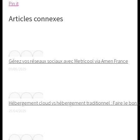
Share
Pin it
on
Articles connexes
Pinterest
Gérez vos réseaux sociaux avec Metricool via Amen France
09/05/2025
Hébergement cloud vs hébergement traditionnel : Faire le bon ch
25/04/2025