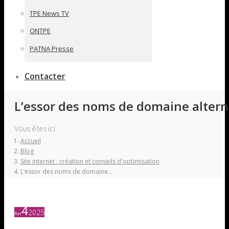
TPE News TV
ONTPE
PATNA Presse
Contacter
L’essor des noms de domaine alterna
Vous êtes ici :
Accueil
Blog
Site internet : création et conseils d'optimisation
L’essor des noms de domaine…
4
2025
Avr