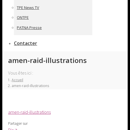
TPE News TV
ONTPE
PATNA Presse
Contacter
amen-raid-illustrations
Vous êtes ici :
Accueil
amen-raid-illustrations
amen-raid-illustrations
Partager sur
Share
Pin it