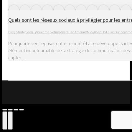
Quels sont les réseaux sociaux à privilégier pour les entr
Blog
,
Stratégie en ligne et marketing digital
Par
AmenADM
25/06/2015
Laisser un comme
Pourquoi les entreprises ont-elles intérêt à se développer sur l
élément incontournable de la stratégie de communication des entre
capter…
Go
to
Top