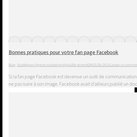
Bonnes pratiques pour votre fan page Facebook
Blog
,
Stratégie en ligne et marketing digital
Par
AmenADM
25/06/2015
Laisser un comme
Si la fan page Facebook est devenue un outil de communication i
ne pas nuire à son image. Facebook avait d’ailleurs publié un 