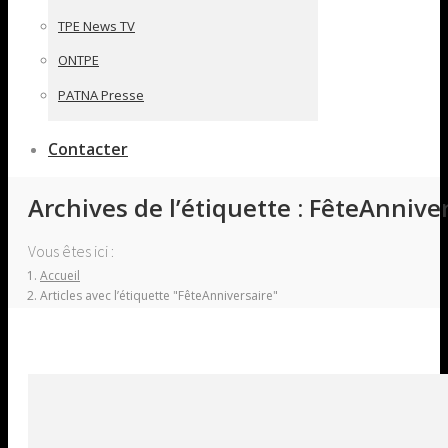
TPE News TV
ONTPE
PATNA Presse
Contacter
Archives de l’étiquette :
FêteAnniver
Vous êtes ici :
Accueil
Articles avec l’étiquette "FêteAnniversaire"