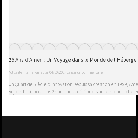
25 Ans d’Amen : Un Voyage dans le Monde de l’Héberg
Actualité internet
Par
fabian
04/10/2024
Laisser un commentaire
Un Quart de Siècle d’Innovation Depuis sa création en 1999, Ame
Aujourd’hui, pour nos 25 ans, nous célébrons un parcours riche e