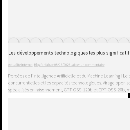
Les développements technologiques les plus significatif
Actualité internet
,
Blog
Par
fabian
08/08/2025
Laisser un commentaire
Percées de l’Intelligence Artificielle et du Machine Learning ! 
concurrentielles et les capacités technologiques. Virage open 
spécialisés en raisonnement, GPT-OSS-120b et GPT-OSS-20b,