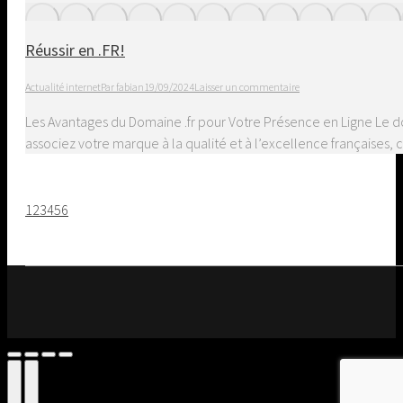
Réussir en .FR!
Actualité internet
Par
fabian
19/09/2024
Laisser un commentaire
Les Avantages du Domaine .fr pour Votre Présence en Ligne Le dom
associez votre marque à la qualité et à l’excellence françaises,
1
2
3
4
5
6
Go
to
Top