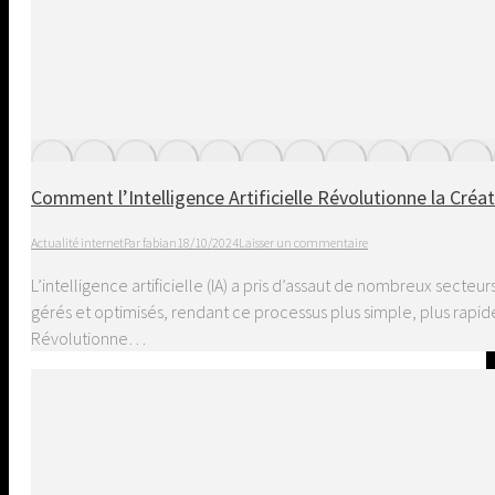
Comment l’Intelligence Artificielle Révolutionne la Créa
Actualité internet
Par
fabian
18/10/2024
Laisser un commentaire
L’intelligence artificielle (IA) a pris d’assaut de nombreux secteu
gérés et optimisés, rendant ce processus plus simple, plus rapi
Révolutionne…