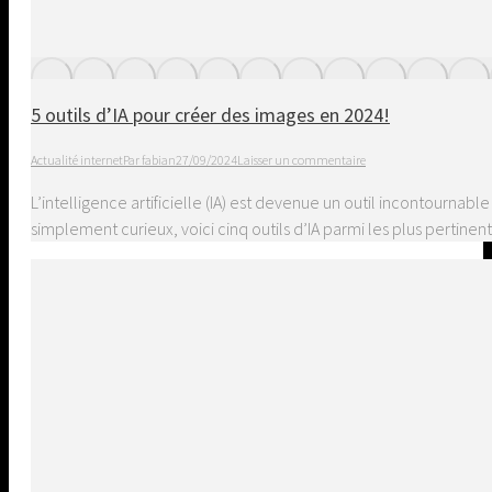
5 outils d’IA pour créer des images en 2024!
Actualité internet
Par
fabian
27/09/2024
Laisser un commentaire
L’intelligence artificielle (IA) est devenue un outil incontourn
simplement curieux, voici cinq outils d’IA parmi les plus pertine