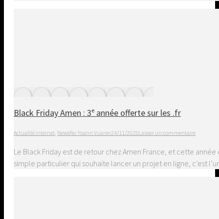
Black Friday Amen : 3ᵉ année offerte sur les .fr
Actualité internet
,
News
Par
Yoann Vuarier
24/11/2025
Laisser un commentaire
Le Black Friday est de retour chez Amen France, et cette anné
simple particulier qui souhaite lancer un projet en ligne, c’es