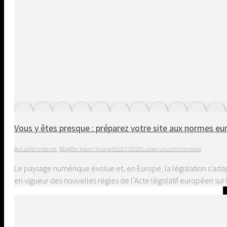
Vous y êtes presque : préparez votre site aux normes eu
Actualité internet
,
Blog
Par
Yoann Vuarier
03/07/2025
Laisser un commentaire
Le paysage numérique évolue et, en Europe, la législation s’ada
en vigueur des nouvelles règles de l’Acte législatif européen sur