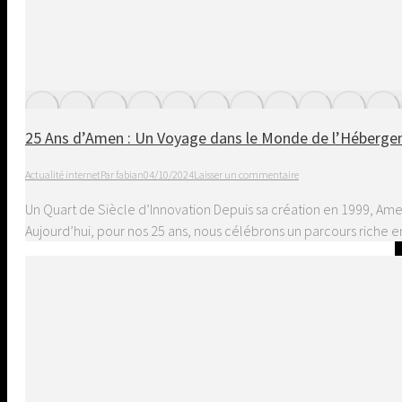
25 Ans d’Amen : Un Voyage dans le Monde de l’Héberg
Actualité internet
Par
fabian
04/10/2024
Laisser un commentaire
Un Quart de Siècle d’Innovation Depuis sa création en 1999, Ame
Aujourd’hui, pour nos 25 ans, nous célébrons un parcours riche e