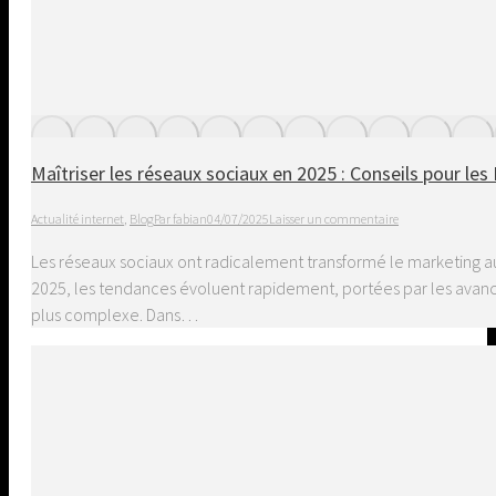
Maîtriser les réseaux sociaux en 2025 : Conseils pour le
Actualité internet
,
Blog
Par
fabian
04/07/2025
Laisser un commentaire
Les réseaux sociaux ont radicalement transformé le marketing au
2025, les tendances évoluent rapidement, portées par les av
plus complexe. Dans…