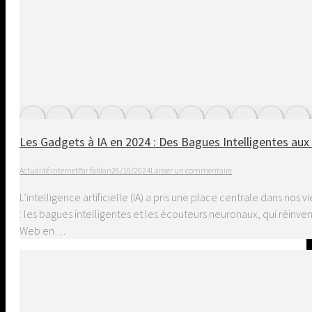
Les Gadgets à IA en 2024 : Des Bagues Intelligentes au
Actualité internet
Par
fabian
25/10/2024
Laisser un commentaire
L’intelligence artificielle (IA) a pris une place centrale dans no
: les bagues intelligentes et les écouteurs neuronaux, qui réinve
Web en…