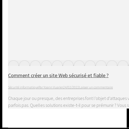
Comment créer un site Web sécurisé et fiable ?
Sécurité informatique
Par
Yoann Vuarier
24/02/2022
Laisser un commentaire
Chaque jour ou presque, des entreprises font l’objet d’attaques 
parfois pas. Quelles solutions existe-t-il pour se prémunir ? Vou