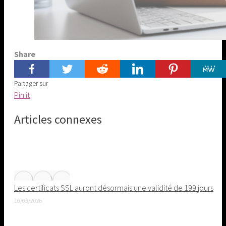
Share
Partager sur
Share
Pin it
on
Articles connexes
Pinterest
Les certificats SSL auront désormais une validité de 199 jours
10/03/2026