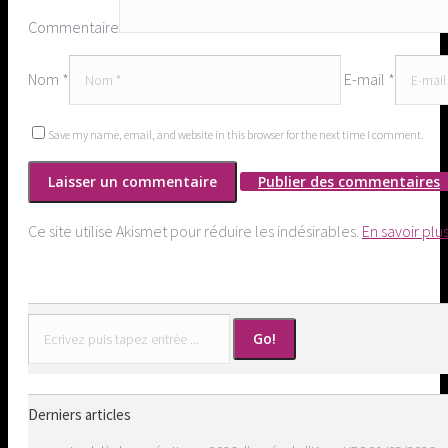
Commentaire
Nom *
E-mail *
Save my name, email, and website in this browser for the next time I comment.
Publier des commentaires
Ce site utilise Akismet pour réduire les indésirables.
En savoir plu
Search:
Derniers articles