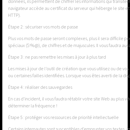
données, ils permettent de chiffrer les informations qui transiten
navigateur accède au certificat du serveur qui héberge le site e
HTTP).
Étape 2 : sécuriser vos mots de passe
Plus vos mots de passe seront complexes, plus il sera difficile po
spéciaux ($!%@), de chiffres et de majuscules. Il vous faudra auss
Étape 3 : ne pas remettre les mises à jour à plus tard
Les mises à jour de l’outil de création que vous utilisez ou de v
ou certaines failles identifiées. Lorsque vous êtes averti de la dis
Étape 4 : réaliser des sauvegardes
En cas d’incident, il vous faudra rétablir votre site Web au plus
déterminer la fréquence !
Étape 5 : protéger vos ressources de priorité intellectuelle
Certains internautes sont susceptibles d’emprunter vos textes, 