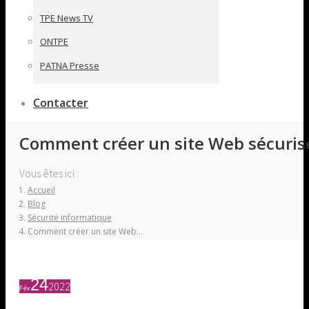
TPE News TV
ONTPE
PATNA Presse
Contacter
Comment créer un site Web sécurisé 
Vous êtes ici :
Accueil
Blog
Sécurité informatique
Comment créer un site Web…
24
2022
Fév