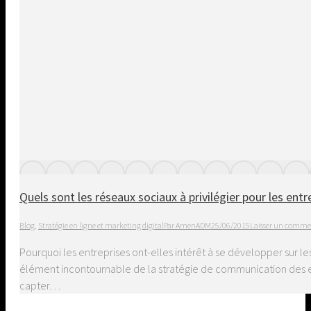
Quels sont les réseaux sociaux à privilégier pour les entr
Blog
,
Stratégie en ligne et marketing digital
Par
AmenADM
25/06/2015
Laisser un comme
Pourquoi les entreprises ont-elles intérêt à se développer sur l
élément incontournable de la stratégie de communication des entre
capter…