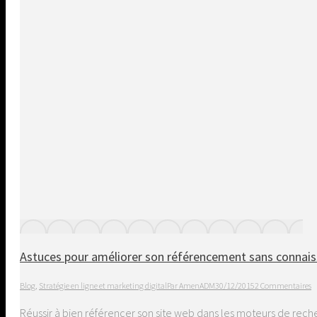
Astuces pour améliorer son référencement sans connai
Blog
,
Stratégie en ligne et marketing digital
Par
AmenADM
30/12/2015
2 Commentaires
Réussir à bien référencer son site web dans les moteurs de rech