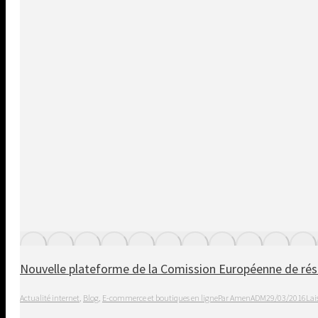
Nouvelle plateforme de la Comission Européenne de rés
Actualité internet
,
Blog
,
E-commerce et boutiques en ligne
Par
AmenADM
29/03/2016
Lai