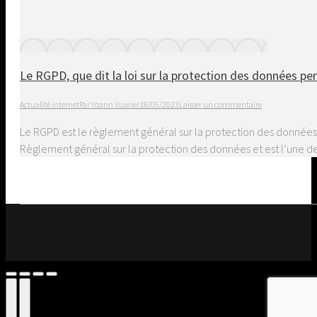
Le RGPD, que dit la loi sur la protection des données pe
Actualité internet
Par
Yoann Vuarier
18/05/2023
Laisser un commentaire
Le RGPD est le règlement général sur la protection des données.
Règlement général sur la protection des données et est l’une des
Go
to
Top