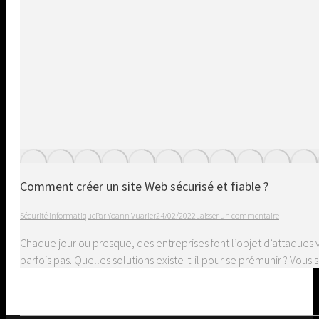
Comment créer un site Web sécurisé et fiable ?
Sécurité informatique
Par
Yoann Vuarier
24/02/2022
Laisser un commentaire
Chaque jour ou presque, des entreprises font l’objet d’attaques 
parfois pas. Quelles solutions existe-t-il pour se prémunir ? Vou