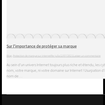
Sur l’importance de protéger sa marque
Blog
,
Protection de marque sur internet
Par
julia
12/07/2021
Laisser un commentaire
Au sein d’un univers Internet toujours plus riche et étendu, les
nom, votre marque, ni votre domaine sur Internet ! Usurpation d’i
nom de…