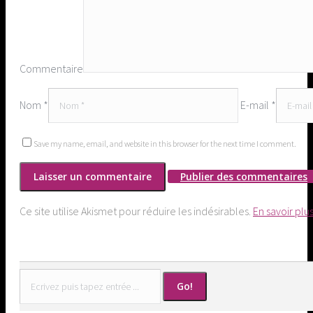
Commentaire
Nom *
E-mail *
Save my name, email, and website in this browser for the next time I comment.
Publier des commentaires
Ce site utilise Akismet pour réduire les indésirables.
En savoir plu
Search: