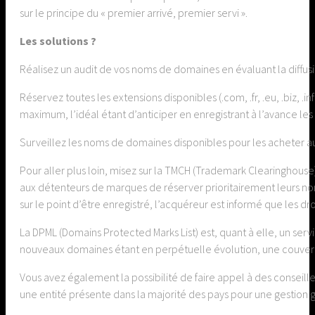
sur le principe du « premier arrivé, premier servi ».
Les solutions ?
Réalisez un audit de vos noms de domaines en évaluant la diffus
Réservez toutes les extensions disponibles (.com, .fr, .eu, .biz, 
maximum, l’idéal étant d’anticiper en enregistrant à l’avance l
Surveillez les noms de domaines disponibles pour les acheter au p
Pour aller plus loin, misez sur la TMCH (Trademark Clearinghouse
aux détenteurs de marques de réserver prioritairement leurs 
sur le point d’être enregistré, l’acquéreur est informé que les dr
La DPML (Domains Protected Marks List) est, quant à elle, un se
nouveaux domaines étant en perpétuelle évolution, une couvertu
Vous avez également la possibilité de faire appel à des conseill
une entité présente dans la majorité des pays pour une gestion 