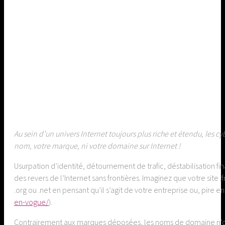
Au sein d’un univers Internet toujours plus riche et étendu, les
nom, votre marque, ni votre domaine sur Internet !
Usurpation d’identité, détournement de trafic, déstabilisation f
des revers de l’Internet sans frontières. Imaginez que votre site .
.org ou .net en pensant qu’il s’agit de votre entreprise ou, pire 
en-vogue/
).
Contrairement aux marques déposées, les noms de domaine n’ont pa