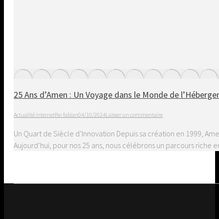
25 Ans d’Amen : Un Voyage dans le Monde de l’Héberg
Actualité internet
Par
fabian
04/10/2024
Laisser un commentaire
Un Quart de Siècle d’Innovation Depuis sa création en 1999, Ame
Aujourd’hui, pour nos 25 ans, nous célébrons un parcours riche e