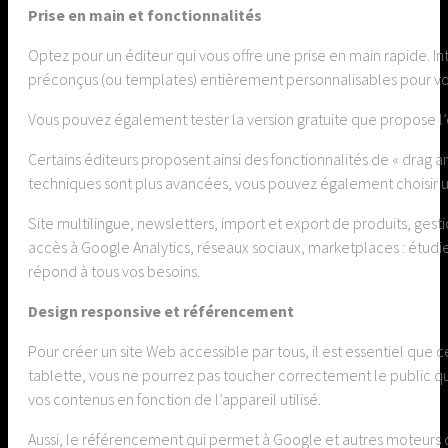
Prise en main et fonctionnalités
Optez pour un éditeur qui vous offre une prise en main rapide. Int
préconçus (ou templates) entièrement personnalisables pour v
Vous pouvez également tester la version gratuite que propose l’é
Certains éditeurs proposent ainsi des fonctionnalités de « drag
techniques sont plus avancées, vous pouvez également choisir un 
Site multilingue, newsletters, import et export de produits, g
accès à Google Analytics, réseaux sociaux, marketplaces : étudiez
répond à tous vos besoins.
Design responsive et référencement
Pour créer un site Web accessible par tous, il est essentiel que ce 
tablette, vous ne pourrez pas toucher correctement le public que
vos contenus en fonction de l’appareil utilisé.
Aussi, le référencement qui permet à Google et autres moteurs d