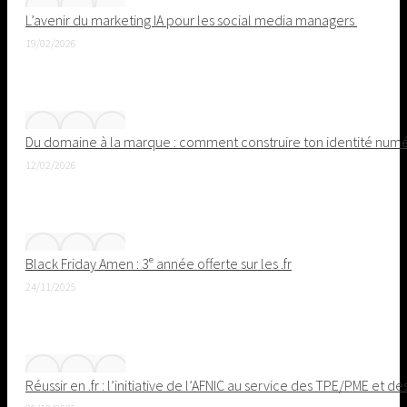
L’avenir du marketing IA pour les social media managers
19/02/2026
Du domaine à la marque : comment construire ton identité nu
12/02/2026
Black Friday Amen : 3ᵉ année offerte sur les .fr
24/11/2025
Réussir en .fr : l’initiative de l’AFNIC au service des TPE/PME et de