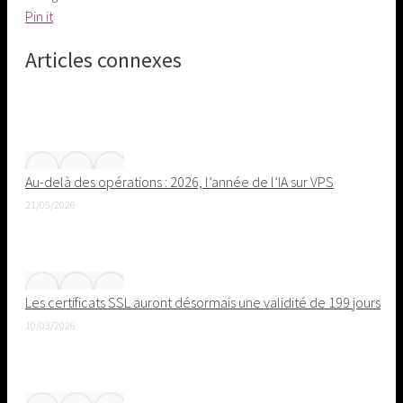
Share
Pin it
on
Articles connexes
Pinterest
Au-delà des opérations : 2026, l’année de l’IA sur VPS
21/05/2026
Les certificats SSL auront désormais une validité de 199 jours
10/03/2026