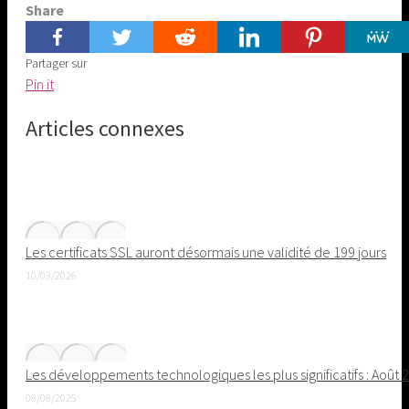
Share
Partager sur
Share
Pin it
on
Articles connexes
Pinterest
Les certificats SSL auront désormais une validité de 199 jours
10/03/2026
Les développements technologiques les plus significatifs : Août 
08/08/2025