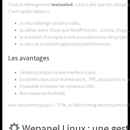
C’est un hébergement
mutualisé
, c’est-à-dire que ton site par
C’est l’option idéale si :
tu veux héberger plusieurs sites,
tu utilises autre chose que WordPress (ex : Joomla, Drupa
tu as besoin d’un espace web polyvalent pour des projets 
tu veux un excellent rapport prix/performances.
Les avantages
Gestion pratique via une interface claire,
Excellent choix pour les freelances, TPE, associations ou 
Possibilité d’installer de nombreux CMS,
Bon niveau de flexibilité.
Avec les promos jusqu’à –70 %, le Web Hosting devient particuliè
Wepanel Linux : une gest