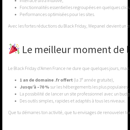
Interface ultra intuitive,
Fonctionnalités essentielles regroupées en quelques clics
Performances optimisées pour les sites.
Avec les fortes réductions du Black Friday, Wepanel devient un e
Le meilleur moment de l
Le Black Friday d’Amen France ne dure que quelques jours, mais l
1 an de domaine .fr offert
(la 3ᵉ année gratuite),
Jusqu’à –70 %
sur les hébergements les plus populaires,
La possibilité de lancer un site professionnel avec un bud
Des outils simples, rapides et adaptés à tous les niveaux.
Que tu démarres ton activité, que tu envisages de renouveler ton