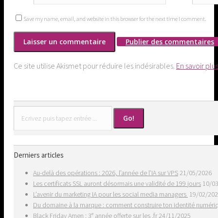
Save my name, email, and website in this browser for the next time I comment.
Publier des commentaires
Ce site utilise Akismet pour réduire les indésirables.
En savoir plu
Search:
Derniers articles
Au-delà des opérations : 2026, l’année de l’IA sur VPS
21/05/2026
Les certificats SSL auront désormais une validité de 199 jours
10/0
L’avenir du marketing IA pour les social media managers
19/02/20
Du domaine à la marque : comment construire ton identité numér
Black Friday Amen : 3ᵉ année offerte sur les .fr
24/11/2025