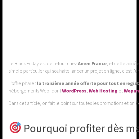
Le Black Friday est de retour chez
Amen France
, et cette anné
simple particulier qui souhaite lancer un projet en ligne, c’est
L’offre phare :
la troisième année offerte pour tout enregis
hébergements Web, dont
WordPress
,
Web Hosting
et
Wepan
Dans cet article, on fait le point sur toutes les promotions et on
Pourquoi profiter dès mai