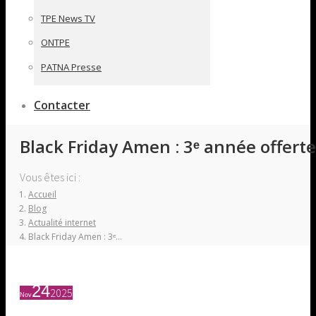
TPE News TV
ONTPE
PATNA Presse
Contacter
Black Friday Amen : 3ᵉ année offerte 
Vous êtes ici :
Accueil
Blog
Actualité internet
Black Friday Amen : 3ᵉ…
24
2025
Nov