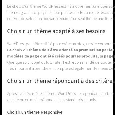
Le choix d’un thème WordPress est instinctivement une opération si
thèmes gratuits et payants, tous plus beaux les uns que les autr
critères de sélection pouvant réduire à un seul thème une liste
Choisir un thème adapté à ses besoins
WordPress peut être utilisé pour créer un blog, un site corpora
Le choix du thème doit être orienté en premier lieu par le
modèles de page ont été créés pour les produits, la page 
Quelque soit l’objet du futur site, il est recommandé de scruter
très important à prendre en compte est également le menu de na
Choisir un thème répondant à des critères
Après avoir écarté les thèmes WordPress ne répondant aux besoin
qualité ou du moins répondant aux standards actuels.
Choisir un thème Responsive