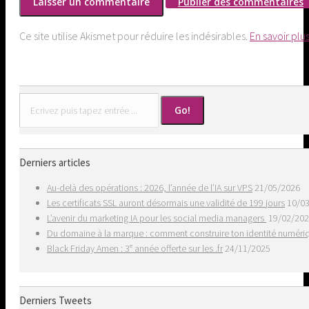
Publier des commentaires
Ce site utilise Akismet pour réduire les indésirables.
En savoir plu
Search:
Derniers articles
Au-delà des opérations : 2026, l’année de l’IA sur VPS
21/05/2026
Les certificats SSL auront désormais une validité de 199 jours
10/0
L’avenir du marketing IA pour les social media managers
19/02/20
Du domaine à la marque : comment construire ton identité numér
Black Friday Amen : 3ᵉ année offerte sur les .fr
24/11/2025
Derniers Tweets