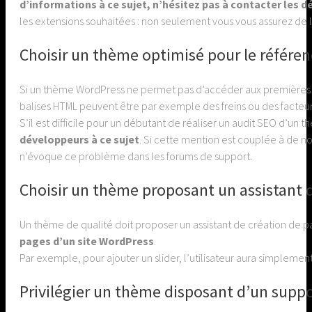
d’informations à ce sujet, n’hésitez pas à contacter les 
les extensions souhaitées : non seulement vous vous assurez de l
Choisir un thème optimisé pour le référ
Si un thème WordPress ne permet pas d’accéder aux premières pl
balises HTML peuvent être par exemple des freins ou des facteur
S’il est difficile pour un débutant de réaliser un audit SEO d’un 
développeurs à ce sujet
. Si cette mention est couplée à de nom
n’évoque ce problème dans les forums de support.
Choisir un thème proposant un assistant 
Un thème de qualité doit proposer un assistant de création de p
pages d’un site WordPress
.
Par exemple, pour ajouter un slider, l’utilisateur aura simplement 
Privilégier un thème disposant d’un supp