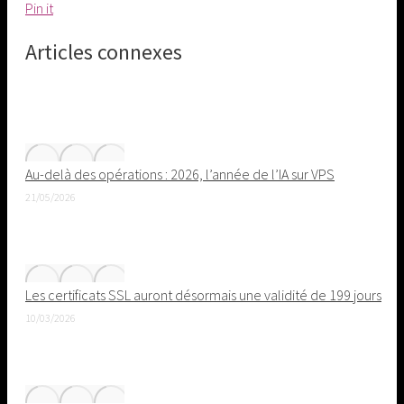
Share
Pin it
on
Articles connexes
Pinterest
Au-delà des opérations : 2026, l’année de l’IA sur VPS
21/05/2026
Les certificats SSL auront désormais une validité de 199 jours
10/03/2026