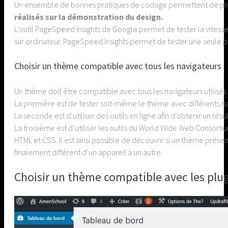
Un ensemble de bonnes pratiques de codage permettent de pro
réalisés sur la démonstration du design.
L’outil PageSpeed Insights de Google permet de tester la vitess
sur ordinateur. PageSpeed Insights permet de tester une seule p
Choisir un thème compatible avec tous les navigateurs
Un thème doit être compatible avec tous les navigateurs utilisés 
La première est de tester soit-même le thème avec différents na
La seconde est d’utiliser des outils en ligne afin d’obtenir un rés
La troisième est d’utiliser les outils du World Wide Web Consor
HTML et CSS. Il est ainsi possible de découvrir si un thème prés
finalement différent d’un appareil à un autre.
Choisir un thème compatible avec les plugi