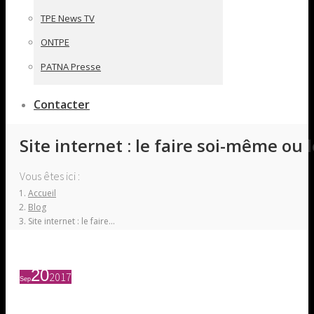
TPE News TV
ONTPE
PATNA Presse
Contacter
Site internet : le faire soi-même ou le
Vous êtes ici :
Accueil
Blog
Site internet : le faire…
20
2017
Sep