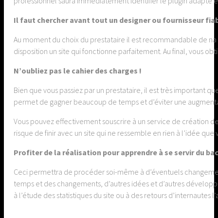
professionnel saura immédiatement identifier le plugin adapté e
Il faut chercher avant tout un designer ou fournisseur fia
Au moment du choix du prestataire il est recommandable de na pa
disposition un site qui fonctionne parfaitement. Au final, vous 
N’oubliez pas le cahier des charges !
Bien que vous passiez par un prestataire, il est très important qu
permet de gagner beaucoup de temps et d’éviter une augmentation 
Vous pouvez effectivement souscrire à un service de création de
risque de finir avec un site qui ne ressemble en rien à l’idée que 
Profiter de la réalisation pour apprendre à se servir du b
Ceci permettra de procéder soi-même à d’éventuels changements 
temps et des changements, d’autres idées et d’autres développe
à l’étude des statistiques du site ou à des retours d’internautes l’a