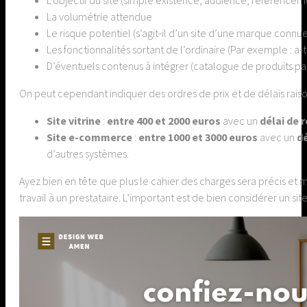
L’objectif du site (simple existence, audience, référencemen
La volumétrie attendue
Le risque potentiel (s’agit-il d’un site d’une marque connue
Les fonctionnalités sortant de l’ordinaire (Par exemple : a-
D’éventuels contenus à intégrer (catalogue de produits p
On peut cependant indiquer des ordres de prix et de délais ra
Site vitrine
:
entre 400 et 2000 euros
avec un
délai de r
Site e-commerce
:
entre 1000 et 3000 euros
avec un
dé
d’autres systèmes.
Ayez bien en tête que plus le cahier des charges sera précis et m
travail à un prestataire. L’important est de bien considérer un si