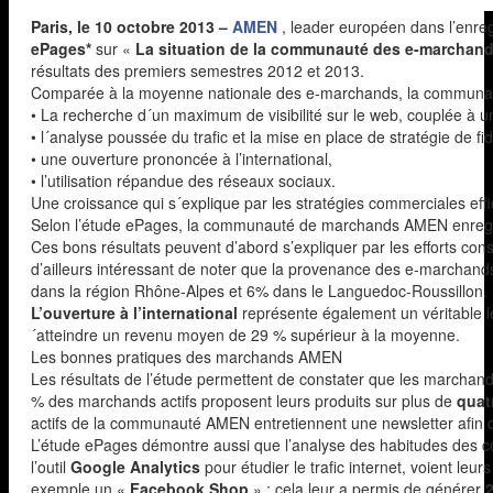
Paris, le 10 octobre 2013 –
AMEN
, leader européen dans l’enre
ePages*
sur «
La situation de la communauté des e-marchan
résultats des premiers semestres 2012 et 2013.
Comparée à la moyenne nationale des e-marchands, la communaut
• La recherche d´un maximum de visibilité sur le web, couplée à
• l´analyse poussée du trafic et la mise en place de stratégie de fidé
• une ouverture prononcée à l’international,
• l’utilisation répandue des réseaux sociaux.
Une croissance qui s´explique par les stratégies commerciales eff
Selon l’étude ePages, la communauté de marchands AMEN enreg
Ces bons résultats peuvent d’abord s’expliquer par les efforts 
d’ailleurs intéressant de noter que la provenance des e-marchan
dans la région Rhône-Alpes et 6% dans le Languedoc-Roussillon.
L’ouverture à l’international
représente également un véritable le
´atteindre un revenu moyen de 29 % supérieur à la moyenne.
Les bonnes pratiques des marchands AMEN
Les résultats de l’étude permettent de constater que les marchand
% des marchands actifs proposent leurs produits sur plus de
quat
actifs de la communauté AMEN entretiennent une newsletter afin de 
L’étude ePages démontre aussi que l’analyse des habitudes des co
l’outil
Google Analytics
pour étudier le trafic internet, voient leu
exemple un «
Facebook Shop
» ; cela leur a permis de générer