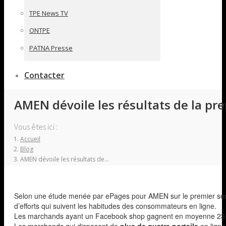
TPE News TV
ONTPE
PATNA Presse
Contacter
AMEN dévoile les résultats de la 
Vous êtes ici :
Accueil
Blog
AMEN dévoile les résultats de…
Selon une étude menée par ePages pour AMEN sur le premier sem
d’efforts qui suivent les habitudes des consommateurs en ligne.
Les marchands ayant un Facebook shop gagnent en moyenne 23 % 
Les marchands qui disposent de
plus de quatre portails
en ligne