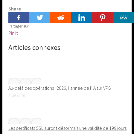
Share
Partager sur
Share
Pin it
on
Articles connexes
Pinterest
Au-delà des opérations : 2026, l’année de l’IA sur VPS
21/05/2026
Les certificats SSL auront désormais une validité de 199 jours