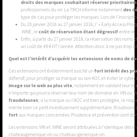
droits des marques souhaitant réserver prioritairem
professionnels du vin. La TMCH informe notamment
des d
type de cas pour protéger les marques. Lors de l’inscript
Du 20 janvier 2016 au 27 janvier 2016, l’ « Early Access 
.WINE, le
coût de réservation étant dégressif
entre le 
Enfin, à partir du 27 janvier 2016, la réservation des noms
un coût de 49 € HT l’année. Attention donc à ne pas trop a
Quel est l’intérêt d’acquérir les extensions de noms de do
Ces extensions ont évidemment suscité un
fort intérêt des pr
défensif, pour protéger sa marque ou son AOC et éviter le cybers
image sur le web au plus vite
, notamment en validant leur mar
n’importe qui pourra réserver leur nom de domaine en .VIN ou .W
frauduleuses
; si la marque ou l’AOC est bien protégée, le risq
mérite bien ce petit investissement supplémentaire. N’oublions
fort
aux marques concernées. Prudence et prévention sont don
Les extensions .VIN et .WINE seront attribuées à l’identique de
chateaugenerique.vin ou chateau-generique.vin.