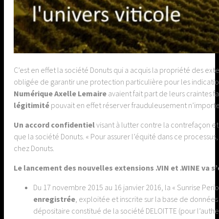
C’est en effet la société Donuts qui a acquis la propriété des ext
obligée de garantir une protection particulière pour les indicati
Numérique Axelle Lemaire
avaient fait part de leurs craintes
légitimité
pouvait en effet réserver frauduleusement n’import
Un accord confidentiel
visant à lutter contre la contrefaçon e
que la société Donuts. « Pour assurer l’équité dans ce processus, i
chez Donuts.
Le lancement des nouvelles extensions .VIN et .WINE va s’
Du 17 novembre 2015 au 16 janvier 2016, la « Sunrise Perio
enregistrée
, exploitée et inscrite sur la base de donnée
dépositaire constitué de la société DELOITTE (pour l’authen