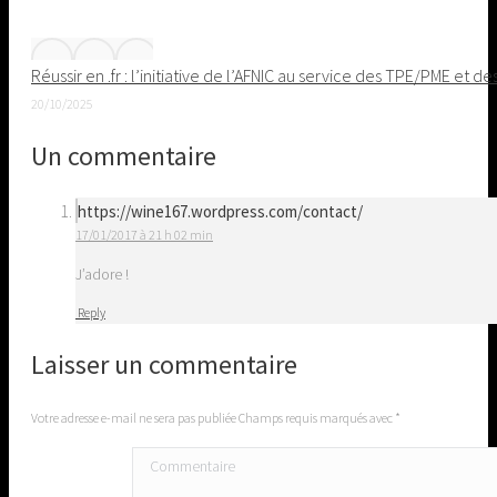
Réussir en .fr : l’initiative de l’AFNIC au service des TPE/PME et de
20/10/2025
Un commentaire
https://wine167.wordpress.com/contact/
17/01/2017 à 21 h 02 min
J’adore !
Reply
Laisser un commentaire
Votre adresse e-mail ne sera pas publiée Champs requis marqués avec
*