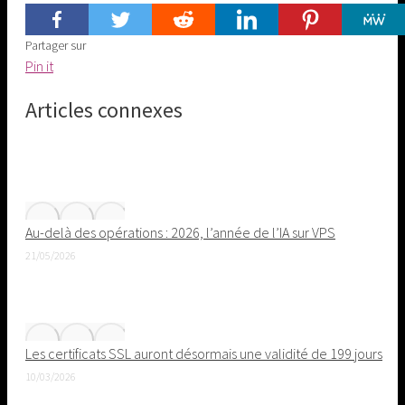
Partager sur
Share
Pin it
on
Articles connexes
Pinterest
Au-delà des opérations : 2026, l’année de l’IA sur VPS
21/05/2026
Les certificats SSL auront désormais une validité de 199 jours
10/03/2026