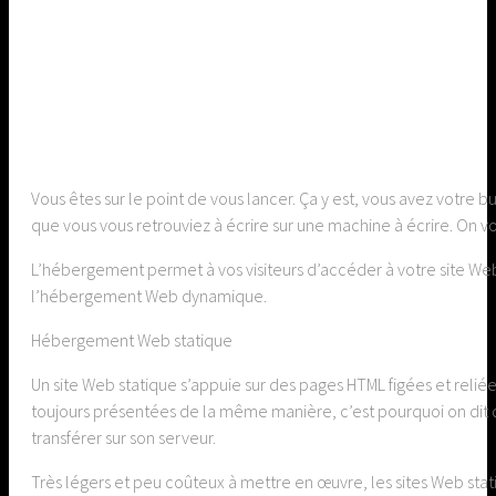
Vous êtes sur le point de vous lancer. Ça y est, vous avez votre 
que vous vous retrouviez à écrire sur une machine à écrire. On 
L’hébergement permet à vos visiteurs d’accéder à votre site Web
l’hébergement Web dynamique.
Hébergement Web statique
Un site Web statique s’appuie sur des pages HTML figées et reliée
toujours présentées de la même manière, c’est pourquoi on dit qu
transférer sur son serveur.
Très légers et peu coûteux à mettre en œuvre, les sites Web stati