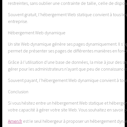
restreintes, sans oublier une contrainte de taille, celle de dis
Souvent gratuit, l’hébergement Web statique convient à tous les si
entreprise.
Hébergement Web dynamique
Un site Web dynamique génère ses pages dynamiquement. Il s’a
permet de présenter ses pages de différentes manières en foncti
Grâce à l’utilisation d’une base de données, la mise à jour des 
gérer pour les administrateurs n’ayant que peu de connaissance
Souvent payant, l’hébergement Web dynamique convient à tous les
Conclusion
Si vous hésitez entre un hébergement Web statique et hébergeme
votre capacité à gérer votre site Web. Vous souhaitez en savoir 
Amen.fr
est le seul hébergeur à proposer un hébergement dynami