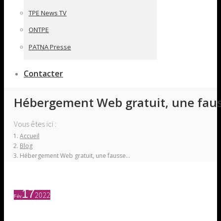
TPE News TV
ONTPE
PATNA Presse
Contacter
Hébergement Web gratuit, une faus
Vous êtes ici :
Accueil
Blog
Hébergement Web gratuit, une fausse…
17
2022
Fév