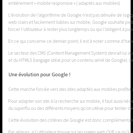
entièrement « mobile responsive » ( adaptés aux mobiles).
L’évolution de l’algorithme de Google n’est pas dénuée de logique
web clairs et facilement lisibles sur mobile, Google souhaite petit
forcer l’utilisateur à rester plus longtemps ou qui l’obligent à pa
En ce qui concerne ce dernier point, il est à noter comme d’ha
Le secteur des CMS (Content Management System) devrait lui aus
et du HTML5 (langage idéal pour un contenu aimé de Google). Les 
Une évolution pour Google !
Cette marche forcée vers des sites adaptés aux mobiles profite aus
Pour adapter son site à la recherche sur mobile, il faut aussi 
du superflu ou des différents moyens qu’on utilise pour tenter de
Cette évolution des critères de Google est donc complémentaire
Par ailleurs, si l’utilisateur trouve sur les pages web QUE ce qu’i