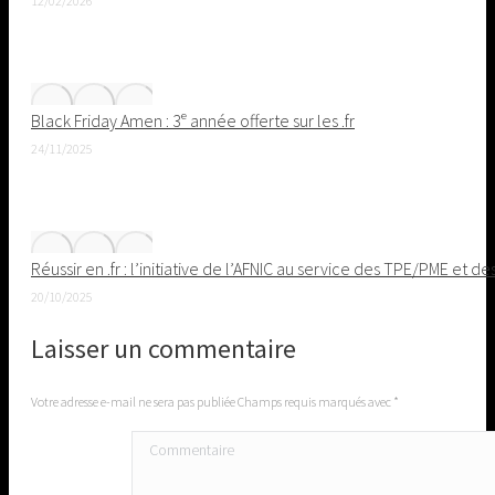
12/02/2026
Black Friday Amen : 3ᵉ année offerte sur les .fr
24/11/2025
Réussir en .fr : l’initiative de l’AFNIC au service des TPE/PME et de
20/10/2025
Laisser un commentaire
Votre adresse e-mail ne sera pas publiée Champs requis marqués avec
*