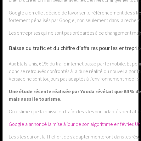
Google a en effet décidé de favoriser le référencement des sites
fortement pénalisés par Google, non seulement dans la recherch
Les entreprises qui ne sont pas préparées à ce changement majeur
Baisse du trafic et du chiffre d’affaires pour les entrepris
Aux Etats-Unis, 61% du trafic internet passe par le mobile. Et po
donc se retrouvés confrontés à la dure réalité du nouvel algo
Versace ne sont toujours pas adaptés à l’environnement mobile.
Une étude récente réalisée par Yooda révélait que 64 % de
mais aussi le tourisme.
On estime que la baisse du trafic des sites non adaptés peut at
Google a annoncé la mise à jour de son algorithme en février. Un g
Les sites qui ont fait l’effort de s’adapter monteront dans les r