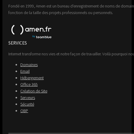
Fondé en 1999, Amen est un bureau d'enregistrement de noms de domaine 
fonction de la taille des projets professionnels ou personnels.
SERVICES
Internet transforme nos vies et notre façon de travailler. Voilà pourquoi nou
Domaines
Email
Hébergement
Office 365
Création de Site
Serveurs
Sécurité
OBP